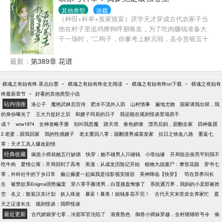
给他招的，招兵买马的钱是妻子给的，一不小心妻子
就给他凑齐了造反的资本。妻子这样信任他鼓励他，
其他类型
连载
（种田+科举+发家致富）厌学天才穿成古代农家子当
他当然不能辜负她，必须造反成功，不然他对不起这
他在村子里追鸡撵狗呼朋唤友，为了吃肉赚钱准备大
么爱他的妻子。天下遂传：原来他们皇上决定造反，
干一场时，“二狗子，你爹考上解元啦，县令赏银五十
是娘娘鼓励的啊。吕颂梨：滚蛋，这个锅她不背！他
两！”当他下定决心为了十岁之前摆脱秃头而读书
们老秦家在原着里就造反了好吗？
时，“二狗子，你爹考试状元啦，你要当官二代啦！”当
最新：
第389章 花谱
他终于考上了状元，准备打马游街时，“二狗子，你爹
当上首辅啦，最强靠山就是他！”二狗子：到底谁才是
-
-
-
棋魂之有始有终 茶点白墨
棋魂之有始有终全文阅读
棋魂之有始有终txt下载
棋魂之有始有
科举文男主啊！本文又名无cp无cp(男主和他爹都无cp
-
终最新章节
好看的其他类型小说
救命这是女频文啦，不会开后宫，也没有娶公主)
站内强推
洛公子
魔艳武林后宫传
肥水不流外人田
山村情事
遍地尤物
国家请我出狱，我
的身份曝光了
王大力捉奸之后
和嫂子同居的日子
我还能在规则怪谈里塌房不
成？
wtw1974
女神攻略手册
别叫我恶魔
踏天境
春色娇缠
漂亮后妈，甜翻全家
四神集团
2·老婆，跟我回家
我的性感嫂子
老太重回八零：踹翻渣男咸菜发家
抗日之铁血八路
重返七
零：天才工具人爆改剧情
经典收藏
疯批小师叔她五行缺德
快穿：她不碰男人只碰钱
小塔仙缘
开局狙击侯亮平到我不
吃牛肉
爱情公寓：开局回到了高考
美漫：从成龙历险记开始
植物大战僵尸：摩登花园
穿书七
零，外科社牛的下乡日常
癫公癫婆一起疯我是综影视安陵容
美神降临【快穿】
苟在异界问长
生
被禁欲系Enigma强势偏宠
穿八零手撕渣男，白莲接盘悔惨了
系统通万界，我妈的小卖部被抢
空
名义：散装汉东计划
妖人殊途
暴富！暴美！姐钱多花不完！
古代天灾末世农女养家忙
遮
天之证道长生
规则怪谈：我即怪谈
最近更新
古代娇娘穿七零，冷面军官沦陷了
港夜熟色
御兽小师妹穿越，全村猪猪听号令
偷