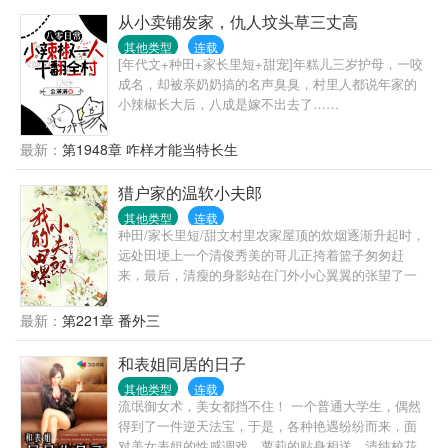
从小卖铺发家，仇人坟头草三丈高
其他类型
连载
[年代文+种田+家长里短+甜宠]年糕儿三岁护母，一咬
成名，却被亲奶奶搞的名声臭臭，村里人都说年家的
小辣椒长大后，八成是嫁不出去了……
最新：
第1948章 咋样才能当特长生
猎户家的温软小夫郎
其他类型
连载
种田/家长里短/甜文村里农家屋顶的炊烟逐渐升起时，
远处田埂上一个清俊秀美的哥儿正挎着篮子匆匆赶
来，最后，清瘦的身影站在门外小心翼翼的张望了一
下，悄然将一个竹篮子放在了顾家院门口。刚分家，
饥肠辘辘的顾庭风准备去隔壁吴大叔家借两个红薯回
最新：
第221章 番外三
来烤着吃，不成想推开门就看见一个竹篮子放在家门
口，揭开一看，一碗晶莹透亮的红烧肉片，以及翠绿
和表姐同居的日子
可口的红苕尖。一连好几天家门口莫名多了个装着食
其他类型
连载
物的篮子，顾庭风心里暗忖道：莫非这世上真的有田
流氓御女术，美女都挡不住！ 一个普通大学生，偶然
螺夫郎……
得到了一件逆天法宝，于是，各种艳遇纷纷而来，面
对美女表姐的性感调戏，萝莉的贴身相送，清纯校花