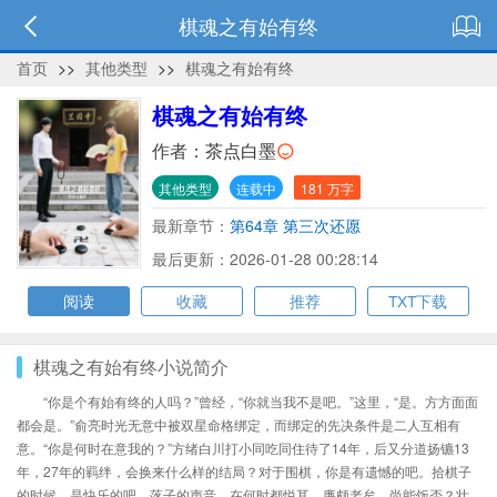
棋魂之有始有终
首页
>>
其他类型
>>
棋魂之有始有终
棋魂之有始有终
作者：
茶点白墨
其他类型
连载中
181 万字
最新章节：
第64章 第三次还愿
最后更新：2026-01-28 00:28:14
阅读
收藏
推荐
TXT下载
棋魂之有始有终小说简介
“你是个有始有终的人吗？”曾经，“你就当我不是吧。”这里，“是。方方面面
都会是。”俞亮时光无意中被双星命格绑定，而绑定的先决条件是二人互相有
意。“你是何时在意我的？”方绪白川打小同吃同住待了14年，后又分道扬镳13
年，27年的羁绊，会换来什么样的结局？对于围棋，你是有遗憾的吧。拾棋子
的时候，是快乐的吧。落子的声音，在何时都悦耳。廉颇老矣，尚能饭否？壮