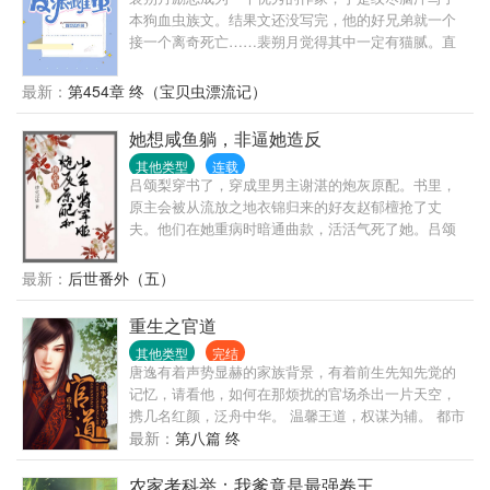
衣柜里，也会被他老婆发现。”真千金女主：“真羡慕池
本狗血虫族文。结果文还没写完，他的好兄弟就一个
浅说话直，不像我这么有礼貌。”池浅：“你发癫，别人
接一个离奇死亡……裴朔月觉得其中一定有猫腻。直
放屁你拿嘴接，你比垃圾袋还能装。”不料池浅在发疯
到有一天，他自己也穿进了他自己写的这本小说当
路上狂奔，粉丝却越来越多！粉丝：她疯起来有种不
中。他早死的好兄弟们朝他冷笑了一声，“来了啊，我
最新：
第454章 终（宝贝虫漂流记）
顾他人死活的美感。…一开始，池浅以为池家只是普
们等你很久了。”裴朔月：“……”本文为单元文，一个
通家庭。工薪族大舅告诉她：“你二舅是开店的，三舅
单元一对cp。第一个单元：温柔腹黑江淮景x悲惨少将
她想咸鱼躺，非逼她造反
跑龙套，四舅在国外挖野菜，五舅在厂里拧螺丝。”事
阿塔弥亚谁都没有江淮景惨。被撞死以后又穿进了书
实上……惊呆了好吗？池浅：这么多条大腿，今天该
其他类型
连载
里，虽然是个雄虫，但落地就瘫痪。这也就算了，他
抱哪一根呢？
吕颂梨穿书了，穿成里男主谢湛的炮灰原配。书里，
旁边还有个以后会把他扒皮抽筋的反派军雌。看着阿
原主会被从流放之地衣锦归来的好友赵郁檀抢了丈
塔弥亚身上遍布的伤口，江淮景默默望天，他现在刷
夫。他们在她重病时暗通曲款，活活气死了她。吕颂
好感度还来得及吗……第二个单元富家公子林越X王室
梨正打算撸起袖子手撕渣男贱女，却发现赵郁檀不打
皇子塞缪尔……
算维持原着剧情了，她想让两人互换未婚夫。吕颂梨
最新：
后世番外（五）
默默地让她把渣男抢走了。至于她扔过来的未婚夫秦
晟，一开始吕颂梨是不满意的，后面她想通了，反正
重生之官道
他就是个早早下线的炮灰。她大可以嫁过去，跟着秦
其他类型
完结
家吃几年苦，等秦家造反成功。她就是新朝里最有权
唐逸有着声势显赫的家族背景，有着前生先知先觉的
有势的遗孀了。到时，在新帝允许下养几个面首，想
记忆，请看他，如何在那烦扰的官场杀出一片天空，
想就美滋滋。后来她等啊等，没等来丈夫秦晟的下
携几名红颜，泛舟中华。 温馨王道，权谋为辅。 都市
线，却等来了荣宠一生。一次喝酒中，好友问秦晟，
为主，官场为辅。 不一样的都市官场文，轻松而不幼
最新：
第八篇 终
怎么会想到造反的？世代忠良的秦晟睁着微醉的眼眸
稚，尽力做到雅俗共赏。
告诉好友，商队是妻子给他划拉回来的，贤士是妻子
农家考科举：我爹竟是最强卷王