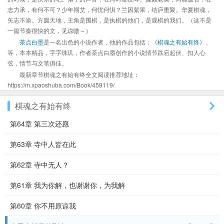
志力承，有何不可？少年期艾，何忧何惧？兰因絮果，结庐重聚。华夏棋魂，
矢志不渝。方圆天地，主角是围棋，是执棋的他们，是观棋的我们。（这不是
一篇节奏很快的文，见谅嗷～）
茶点白墨
是一名出色的小说作者，他的作品包括：《
棋魂之有始有终
》、
等，本本精品，字字珠玑，作者茶点白墨创作的小说情节跌宕起伏、扣人心
弦，情节与文笔俱佳。
最新章节棋魂之有始有终全文阅读推荐地址：
https://m.xpaoshuba.com/Book/459119/
棋魂之有始有终
第64章 第三次还愿
第63章 寺中人皆在此
第62章 寺中无人？
第61章 我为你解，也谢谢你，为我解
第60章 你不用原谅我