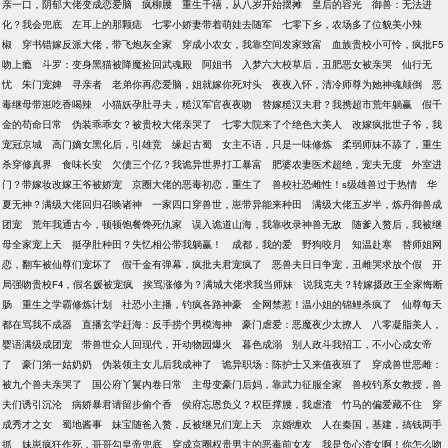
亲一口，阴郁大佬变成恋爱脑
疯柳腰
重生千禧，从八岁开始摆摊
皇后的容光
御兽：无法进
化？我会兜底
左耳上的那颗痣
七零小娇妻带着萌娃去随军
七零下乡，农场多了位貌美小辣
椒
穿书错嫁反派大佬，带飞炮灰全家
穿成小农女，我靠空间发家致富
血族贵校小可怜，疯批F5
吻上瘾
斗罗：变身黑猫被降魔捡回武魂殿
阿姐书
入梦六大校草后，丑肥恶女被亲哭
仙行无
忧
朱门宠婢
寻亲者
老弟你再恋爱脑，姐就嫁你死对头
夜夜入怀，清冷师尊为她神魂颠倒
恶
毒继母带崽吃香喝辣
小猫妖孕肚寻夫，糙汉军官夜夜吻
替嫁糙汉夫君？我携超市荒年躺赢
假千
金的苟命日常
伪装乖乖女？被贵校大佬亲哭了
七零大院来了个绝色大美人
改嫁疯批世子爷，我
宠冠京城
高门嫡女黑化后，引雄竞
缘起古蜀
女主不语，只是一味修炼
柔弱师妹不舔了，重生
杀穿修真界
食味长安
欠债三个亿？我诡异世界打工暴富
肥婆农妻医术超绝，宠夫无度
外室进
门？带嫁妆改嫁王爷被娇宠
京圈大佬的恶毒初恋，重生了
兽校社恐雌性！s级雄兽过于热情
华
夏无神？满级大佬回归召唤诸神
一家四口穿兽世，崽带异能来种田
满级大佬五岁半，炼丹御兽成
团宠
荒年我通古今，顿顿饱餐馋死仇家
误入诡道山海，我靠收录神兽无敌
随爹入赘后，我被继
母全家宠上天
挺孕肚种田？失忆相公带我躺赢！
成都，我的爱
野狗咬月
知温赴寒
替师姐网
恋，翻车被仙尊们宠坏了
假千金有弹幕，疯批夫君宠疯了
恶兽夫日日争宠，丑雌哭求放个假
开
局强吻贵校F4，假名媛被宠疯
挨骂涨修为？满城大佬求我当师妹
说我克夫？转嫁摄政王全家悔断
肠
重生之学霸修炼计划
社恐小主播，钓疯各路神豪
全网禁惹！温小姐的锦鲤杀疯了
仙尊每天
都在骂我不成器
直播玄学赶海：反手捞个男模海神
豪门虐爱：恶魔夜少太撩人
八零凝脂美人，
婴语满级成团宠
带兽世众人回现代，开动物园爆火
暮色成溺
别人政斗我招工，不小心成女帝
了
豪门第一姑奶奶
伪装领主女儿后我成神了
诡异职场：陈护士又来值夜班了
穿成兽世恶雌：
被九个兽夫亲哭了
国公府丫鬟内卷日常
主母变豪门后妈，靠武力征服全家
兽校钓系女教授，兽
夫们诱引沉沦
病娇暴君请留步偷个香
侯府忘恩负义？权臣撑腰，我虐渣
竹马的偏爱藏不住
穿
成秀才之女
蜀地酱事
妹宝随爸入赘，反被继兄们宠上天
京婚缠欢
人在秦国，基建，搞钱两手
抓
妹崽疯狂作死，哥哥勾皇帝兜底
穿成京圈权贵男主的恶毒前女友
我是负心渣女啊！你怎么吻