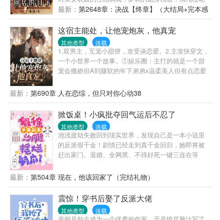
的真情表白，美女老师的勾搭，秦天，终于沦落了，
最新：
第2648章：决战【终章】（大结局+完本感
开始往成为一个坐拥后宫三千的都市皇帝之路发
言）
展……
这宿主能处，让他宠炮灰，他真宠
其他类型
连载
1.双男主，互宠小甜饼，攻受谈恋爱。2.主攻快穿文，
一个小世界一个故事。①娱乐圈：主打的就是一个甜
宠会撒娇但A到腿软的年下弟弟x温柔美人但有点恋爱
脑的哥哥秦逸本来是打算进入小世界后，帮着炮灰受
牵线找个好老攻。但没想到进入世界的时间不对，直
最新：
第690章 人在恋综，但只对你心动38
接抱了小受。看着小受长在心巴上的脸蛋，他觉得，
交给别人，不如交给自己。追媳妇嘛，当然在脸皮厚
掀饭桌！小疯批夺回气运后不忍了
啦，撒娇八连说来就来。哥哥好不好嘛~求求你啦~拜
其他类型
连载
托拜托~行不行啊~我不管嘛~你最好啦~我爱你呀~人
池浅渡劫失败回到现实世界，发现自己是一本小说里
家要嘛~江笙：他也不想动心呀~可是秦逸在和他撒娇
的反派假千金！剧情已经走到真千金回归，她即将被
欸~用最攻的声音唱着最甜的歌，这谁能抵的住~要命
赶出家门。退婚、全网黑、不得好死一键三连在等
~?(??v??)?②、年代：糙汉攻VS小知青③、虫族：国
她。池浅一脚踹翻这操蛋的剧本，她不干了！与其委
家发的老婆，真香④、古代：这个疯批太监有点甜
屈自己，不如创死别人！上求生综艺，别人求生，她
最新：
第504章 现在，他该回家了（完结礼物）
⑤、兽世：兔耳少年他好乖⑥、现代：协议结婚找我
专注吃瓜躺平，保温杯里可乐配枸杞。新晋顶流煲鸡
我超甜⑦、现代：我在异世搞玄学...⑧、......
汤：“努力就可以改变一切！”池浅：“但是肾虚不行，
震惊！穿书后娶了反派大佬
口臭也不行，你得治。”茶派当红小花：“人家从来没谈
其他类型
连载
过恋爱啦。”池浅：“喜欢一个人是藏不住的，就算躲在
裴朔月励志成为一个优秀的作家，于是绞尽脑汁写了