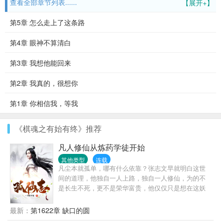
查看全部章节列表......
【展开+】
第5章 怎么走上了这条路
第4章 眼神不算清白
第3章 我想他能回来
第2章 我真的，很想你
第1章 你相信我，等我
《棋魂之有始有终》推荐
凡人修仙从炼药学徒开始
其他类型
连载
凡尘本就孤单，哪有什么依靠？张志文早就明白这世
间的道理，他独自一人上路，独自一人修仙，为的不
是长生不死，更不是荣华富贵，他仅仅只是想在这妖
魔混乱的末法时代生存下来而已，一人一剑一府，踏
遍三界，一往无前。
最新：
第1622章 缺口的圆