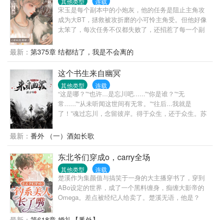
其他类型
连载
宋玉是每个副本中的小炮灰，他的任务是阻止主角攻
成为大BT，拯救被攻折磨的小可怜主角受。但他好像
太笨了，每次任务不仅都失败了，还招惹了每一个副
本中的疯批主角攻。主角受是被他拯救了，但谁来救
救他呀?身边的坏男人们能不能离他远一点？无尽的掠
最新：
第375章 结都结了，我是不会离的
夺与强制，窒息的占有欲，无数次的恐吓，让本就胆
小惜命的宋玉无处可逃，只能被束缚在一个个名为爱
这个书生来自幽冥
的圈套中。不仅如此，除了主角攻，身边的每一个人
其他类型
连载
都好像对他虎视眈眈。“宝宝，你离开我的每一刻我都
“这是哪？”“也许...是忘川吧......”“你是谁？”“无
要疯了，所以我们一起死好吗?”“至死也不能将我们分
常......”“从未听闻这世间有无常。”“往后...我就是
开！”注：攻真的很BT，真的是大BT。
了！”魂过忘川，念留彼岸。得于众生，还于众生。苏
墨一觉醒来已非往世，入京赶考又意外入了仙局，获
得了通幽之力。以通幽之力，布局仙路。只是这世间
最新：
番外 （一）酒如长歌
的真相，苏墨看不清......
东北爷们穿成o，carry全场
其他类型
连载
楚溪作为集颜值与搞笑于一身的大主播穿书了，穿到
ABo设定的世界，成了一个黑料缠身，痴缠大影帝的
Omega。差点被经纪人给卖了。楚溪无语，他是？
Omega?经纪人算计？资本封杀？黑料缠身？私生饭前
科？走投无路？这可不行！必须得整活！直播认嘲！
最新：
第618章 婚礼【番外】