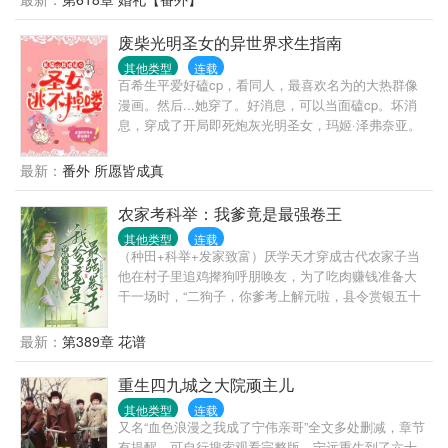
老铁！错我认，但是调戏我？搞性别歧视？小爷我是
吃素的？喷到你妈都不认识你！江璟一脸冷漠：“让他
废柴光明圣女的异世界求生指南
离我远点，都怪该死的信息素影响了我！”江璟表情复
其他类型
连载
杂：“他看不见我弹幕是不是？给我刷！刷嘉年华！刷
百希生平爱好磕cp，看同人，最喜欢名为的大热群像
大火箭！刷刷刷！刷几百个！”综艺出圈，一把烂牌打
漫画。然后...她穿了。好消息，可以当面磕cp。坏消
出王炸。江璟一脸傲娇：“他说他单身？既然骗了就要
息，穿成了开局即死炮灰光明圣女，玛姬·泽弗奈亚。
负责！渣O休想跑！”江璟一脸痴迷：“你好香，我好
眼看着就要被送上断头台，百希只能不择手段，利用
爱！！”观众：“他真的是Omega吗？好端端一个钓系美
剧情，疯狂扭转命运，偶尔磕一口糖安抚受伤的心。
最新：
番外 所愿皆成真
人怎么就长了一张嘴！”观众：“你别说，你真别说，听
等她缓过神，她不仅成功活了下来，把圣职做大做
仙O喷人就是爽！！！”观众：“就是……仙O能不能不
强，从废物冒牌圣女变成真圣女，还成了全系魔法
农家考科举：我爹竟是最强卷王
要无差别攻击！！！”楚溪推开抱着他不撒手的大影
师，神格近在咫尺。推的cp们，也在不知不觉间全都
帝：“老铁？你哪刺挠呀？哥们我给你挠挠。”沉迷老婆
其他类型
连载
环绕在她的身边。百希以为终于可以开始她最爱的环
美色无法自控的江影帝，额角一抽：“好端端的美人怎
（种田+科举+发家致富）厌学天才穿成古代农家子当
节了，谁知她的心声，早在不经意间，被喜欢上她的
么就长了张嘴！”
他在村子里追鸡撵狗呼朋唤友，为了吃肉赚钱准备大
正主们听的一清二楚。终于在她沉迷嗑糖无法自拔之
干一场时，“二狗子，你爹考上解元啦，县令赏银五十
时，忍无可忍的正主们摁住了她。正经版简介：科拉
两！”当他下定决心为了十岁之前摆脱秃头而读书
尔大陆的七位神明沉睡近千年，神迹几近消失，直到
时，“二狗子，你爹考试状元啦，你要当官二代啦！”当
最新：
第389章 花谱
新一任光明圣女出现，人们狂热的奉她为神。当主神
他终于考上了状元，准备打马游街时，“二狗子，你爹
权柄再现，人们才猛然发觉，圣女虽是人类，却比谁
当上首辅啦，最强靠山就是他！”二狗子：到底谁才是
重生四九城之大院顽主儿
都配得上主神王座。不止神明们，连魔王都心甘情愿
科举文男主啊！本文又名无cp无cp(男主和他爹都无cp
为她低下高贵的头颅。
其他类型
连载
救命这是女频文啦，不会开后宫，也没有娶公主)
又名“血色浪漫之我成了宁伟亲哥”全文多处删减，章节
有提醒，可自行搜索观看完整版。宁远重生到了六十