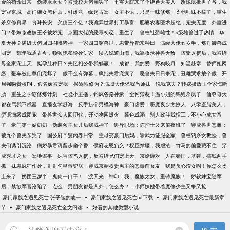
金的苟命日常
伪装乖乖女？被贵校大佬亲哭了
七零大院来了个绝色大美人
改嫁疯批世子爷，我
宠冠京城
高门嫡女黑化后，引雄竞
缘起古蜀
女主不语，只是一味修炼
柔弱师妹不舔了，重生
杀穿修真界
食味长安
欠债三个亿？我诡异世界打工暴富
肥婆农妻医术超绝，宠夫无度
外室进
门？带嫁妆改嫁王爷被娇宠
京圈大佬的恶毒初恋，重生了
兽校社恐雌性！s级雄兽过于热情
华
夏无神？满级大佬回归召唤诸神
一家四口穿兽世，崽带异能来种田
满级大佬五岁半，炼丹御兽成
团宠
荒年我通古今，顿顿饱餐馋死仇家
误入诡道山海，我靠收录神兽无敌
随爹入赘后，我被继
母全家宠上天
挺孕肚种田？失忆相公带我躺赢！
成都，我的爱
野狗咬月
知温赴寒
替师姐网
恋，翻车被仙尊们宠坏了
假千金有弹幕，疯批夫君宠疯了
恶兽夫日日争宠，丑雌哭求放个假
开
局强吻贵校F4，假名媛被宠疯
挨骂涨修为？满城大佬求我当师妹
说我克夫？转嫁摄政王全家悔断
肠
重生之学霸修炼计划
社恐小主播，钓疯各路神豪
全网禁惹！温小姐的锦鲤杀疯了
仙尊每天
都在骂我不成器
直播玄学赶海：反手捞个男模海神
豪门虐爱：恶魔夜少太撩人
八零凝脂美人，
婴语满级成团宠
带兽世众人回现代，开动物园爆火
暮色成溺
别人政斗我招工，不小心成女帝
了
豪门第一姑奶奶
伪装领主女儿后我成神了
诡异职场：陈护士又来值夜班了
穿成兽世恶雌：
被九个兽夫亲哭了
国公府丫鬟内卷日常
主母变豪门后妈，靠武力征服全家
兽校钓系女教授，兽
夫们诱引沉沦
病娇暴君请留步偷个香
侯府忘恩负义？权臣撑腰，我虐渣
竹马的偏爱藏不住
穿
成秀才之女
蜀地酱事
妹宝随爸入赘，反被继兄们宠上天
京婚缠欢
人在秦国，基建，搞钱两手
抓
妹崽疯狂作死，哥哥勾皇帝兜底
穿成京圈权贵男主的恶毒前女友
我是负心渣女啊！你怎么吻
上来了
奶团三岁半，鬼肉一口干！
渡天光
神印：我，魔族太女，重铸魔族！
娇软妹宝随军
后，禁欲军官沦陷了
点金
男朋友都是人外，怎么办？
小师妹她带着魔修少主又争又抢
-
-
豪门家族之遇见死亡 张子陵的凌一
豪门家族之遇见死亡txt下载
豪门家族之遇见死亡最新章
-
-
节
豪门家族之遇见死亡全文阅读
好看的其他类型小说