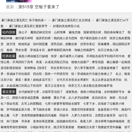
一个两个哭红了眼睛让他赔偿，哪能怎么办嘛？以身
最新：
第515章 空银子要来了
相许了！多女主！等等。
-
-
豪门家族之遇见死亡 张子陵的凌一
豪门家族之遇见死亡全文阅读
豪门家族之遇见死亡txt下
-
-
载
豪门家族之遇见死亡最新章节
好看的其他类型小说
站内强推
洛公子
魔艳武林后宫传
山村情事
遍地尤物
国家请我出狱，我的身份曝光了
我
雕刻神像，敕封诸天神明
诡异药剂师：我的病人皆为恐怖
猎户家的温软小夫郎
快穿之炮灰爱囤
货
踏天境
艳海风波
别叫我恶魔
漂亮后妈，甜翻全家
洪荒夺美记
双修魔尊，我以阴阳证帝
位
蛊祸
男欢女爱
穿成县令后，她带领朝臣搞内卷
海贼之绝巅霸气
抗日之铁血八路
经典收藏
疯批小师叔她五行缺德
快穿：她不碰男人只碰钱
开局狙击侯亮平到我不吃牛肉
爱
情公寓：开局回到了高考
美漫：从成龙历险记开始
植物大战僵尸：摩登花园
癫公癫婆一起疯我
是综影视安陵容
美神降临【快穿】
苟在异界问长生
穿八零手撕渣男，白莲接盘悔惨了
诡异世
界：变成妹子对抗诡异
四合院：我有一个狩猎空间
惊！穿成炮灰竹马被主角缠上了
名义：散装
汉东计划
暴富！暴美！姐钱多花不完！
古代天灾末世农女养家忙
名义从挤走赵东来开始
抗
战：从血战湘江到高山下的花环
遮天之证道长生
快穿之万人迷女配总是身陷修罗场
最近更新
古代娇娘穿七零，冷面军官沦陷了
港夜熟色
御兽小师妹穿越，全村猪猪听号令
偷
亲一口，阴郁大佬变成恋爱脑
疯柳腰
重生千禧，从八岁开始摆摊
皇后的容光
御兽：无法进
化？我会兜底
左耳上的那颗痣
七零小娇妻带着萌娃去随军
七零下乡，农场多了位貌美小辣
椒
穿书错嫁反派大佬，带飞炮灰全家
穿成小农女，我靠空间发家致富
血族贵校小可怜，疯批F5
吻上瘾
斗罗：变身黑猫被降魔捡回武魂殿
阿姐书
入梦六大校草后，丑肥恶女被亲哭
仙行无
忧
朱门宠婢
寻亲者
老弟你再恋爱脑，姐就嫁你死对头
夜夜入怀，清冷师尊为她神魂颠倒
恶
毒继母带崽吃香喝辣
小猫妖孕肚寻夫，糙汉军官夜夜吻
替嫁糙汉夫君？我携超市荒年躺赢
假千