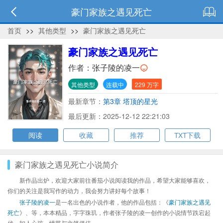
豪门家族之遇见死亡
首页
>>
其他类型
>>
豪门家族之遇见死亡
豪门家族之遇见死亡
作者：
张子陵的凌一
其他类型
连载中
229 万字
最新章节：
第3章 塔顶的星光
最后更新：2025-12-12 22:21:03
阅读
收藏
推荐
TXT下载
豪门家族之遇见死亡小说简介
新作品出炉，欢迎大家前往番茄小说阅读我的作品，希望大家能够喜欢，
你们的关注是我写作的动力，我会努力讲好每个故事！
张子陵的凌一
是一名出色的小说作者，他的作品包括：《
豪门家族之遇见
死亡
》、等，本本精品，字字珠玑，作者张子陵的凌一创作的小说情节跌宕起
伏、扣人心弦，情节与文笔俱佳。