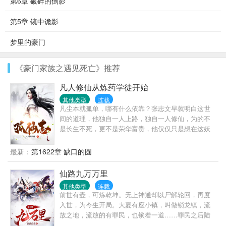
第6章 破碎的倒影
第5章 镜中诡影
梦里的豪门
《豪门家族之遇见死亡》推荐
凡人修仙从炼药学徒开始
其他类型
连载
凡尘本就孤单，哪有什么依靠？张志文早就明白这世
间的道理，他独自一人上路，独自一人修仙，为的不
是长生不死，更不是荣华富贵，他仅仅只是想在这妖
魔混乱的末法时代生存下来而已，一人一剑一府，踏
遍三界，一往无前。
最新：
第1622章 缺口的圆
仙路九万万里
其他类型
连载
前世有壶，可炼乾坤。无上神通却以尸解轮回，再度
入世，为今生开局。大夏有座小镇，叫做锁龙镇，流
放之地，流放的有罪民，也锁着一道……罪民之后陆
缺，不得习武，不得修行，但有一天在梦里得到了一