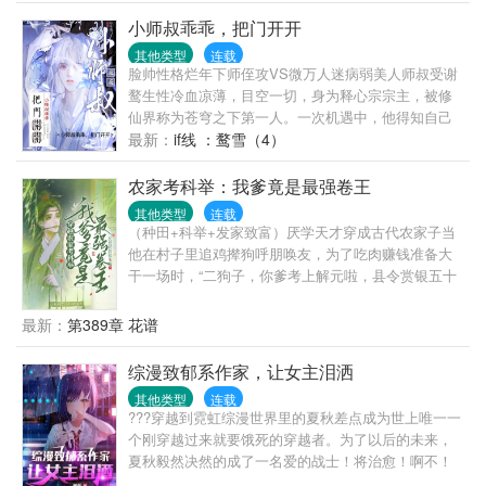
强，从废物冒牌圣女变成真圣女，还成了全系魔法
小师叔乖乖，把门开开
师，神格近在咫尺。推的cp们，也在不知不觉间全都
其他类型
连载
环绕在她的身边。百希以为终于可以开始她最爱的环
脸帅性格烂年下师侄攻VS微万人迷病弱美人师叔受谢
节了，谁知她的心声，早在不经意间，被喜欢上她的
鹜生性冷血凉薄，目空一切，身为释心宗宗主，被修
正主们听的一清二楚。终于在她沉迷嗑糖无法自拔之
仙界称为苍穹之下第一人。一次机遇中，他得知自己
时，忍无可忍的正主们摁住了她。正经版简介：科拉
只是一本成长流耽美小说中的npc。这就算了，他那个
最新：
if线 ：鹜雪（4）
尔大陆的七位神明沉睡近千年，神迹几近消失，直到
八百年不联系的小师叔应拭雪还是个恶毒炮灰，痴缠
新一任光明圣女出现，人们狂热的奉她为神。当主神
主角攻不说，多次陷害主角受，最后落得众人厌弃，
农家考科举：我爹竟是最强卷王
权柄再现，人们才猛然发觉，圣女虽是人类，却比谁
落魄身死的悲惨下场。谢鹜：“救。”谢鹜即刻动身，在
都配得上主神王座。不止神明们，连魔王都心甘情愿
其他类型
连载
收徒大典上踢开想要拜师的主角攻，转头冲一旁准备
（种田+科举+发家致富）厌学天才穿成古代农家子当
为她低下高贵的头颅。
收徒的应拭雪阴鸷一笑：“小师叔，别来无恙。”应拭
他在村子里追鸡撵狗呼朋唤友，为了吃肉赚钱准备大
雪：“……？”问：离开师门多年，恶名远扬的师侄突然
干一场时，“二狗子，你爹考上解元啦，县令赏银五十
和我打招呼怎么办？再问：他不会想杀了我吧？*身子
两！”当他下定决心为了十岁之前摆脱秃头而读书
孱弱时日无多的应拭雪准备收几个新弟子安度余生，
时，“二狗子，你爹考试状元啦，你要当官二代啦！”当
最新：
第389章 花谱
没想到被自己那个震慑修仙界的恐怖师侄缠上了。整
他终于考上了状元，准备打马游街时，“二狗子，你爹
个修真界都断言应拭雪会被谢鹜磋磨致死，却没想到
当上首辅啦，最强靠山就是他！”二狗子：到底谁才是
综漫致郁系作家，让女主泪洒
应拭雪在谢鹜的庇护下将一身病气彻底洗掉。同时谢
科举文男主啊！本文又名无cp无cp(男主和他爹都无cp
鹜也听到了自家小师叔的心声：忘本前：忘本后：
其他类型
连载
救命这是女频文啦，不会开后宫，也没有娶公主)
???穿越到霓虹综漫世界里的夏秋差点成为世上唯一一
个刚穿越过来就要饿死的穿越者。为了以后的未来，
夏秋毅然决然的成了一名爱的战士！将治愈！啊不！
致郁的作品撒向人间！而这时被他牵扯上的女主角们