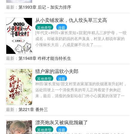
尊壶。梦中岁月长，壶里乾坤大。一路前行，画过九
最新：
第1993章 后记－加实力排序
尾狐妖的脸儿，推开过酆都的门，亲眼所见炸开了石
头蹦出了猿……天门不高，且留人间。原来那接引万
从小卖铺发家，仇人坟头草三丈高
族修行者过天门的人，竟然是她。（慢热，点看绝不
其他类型
连载
后悔。”
[年代文+种田+家长里短+甜宠]年糕儿三岁护母，一咬
成名，却被亲奶奶搞的名声臭臭，村里人都说年家的
小辣椒长大后，八成是嫁不出去了……
最新：
第1948章 咋样才能当特长生
猎户家的温软小夫郎
其他类型
连载
种田/家长里短/甜文村里农家屋顶的炊烟逐渐升起时，
远处田埂上一个清俊秀美的哥儿正挎着篮子匆匆赶
来，最后，清瘦的身影站在门外小心翼翼的张望了一
下，悄然将一个竹篮子放在了顾家院门口。刚分家，
饥肠辘辘的顾庭风准备去隔壁吴大叔家借两个红薯回
最新：
第221章 番外三
来烤着吃，不成想推开门就看见一个竹篮子放在家门
口，揭开一看，一碗晶莹透亮的红烧肉片，以及翠绿
漂亮炮灰又被疯批觊觎了
可口的红苕尖。一连好几天家门口莫名多了个装着食
其他类型
连载
物的篮子，顾庭风心里暗忖道：莫非这世上真的有田