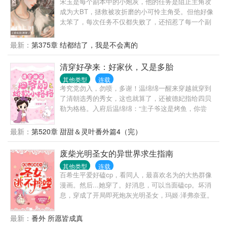
宋玉是每个副本中的小炮灰，他的任务是阻止主角攻
螺夫郎……
成为大BT，拯救被攻折磨的小可怜主角受。但他好像
太笨了，每次任务不仅都失败了，还招惹了每一个副
本中的疯批主角攻。主角受是被他拯救了，但谁来救
救他呀?身边的坏男人们能不能离他远一点？无尽的掠
最新：
第375章 结都结了，我是不会离的
夺与强制，窒息的占有欲，无数次的恐吓，让本就胆
小惜命的宋玉无处可逃，只能被束缚在一个个名为爱
清穿好孕来：好家伙，又是多胎
的圈套中。不仅如此，除了主角攻，身边的每一个人
其他类型
连载
都好像对他虎视眈眈。“宝宝，你离开我的每一刻我都
考究党勿入，勿喷，多谢！温绵绵一醒来穿越就穿到
要疯了，所以我们一起死好吗?”“至死也不能将我们分
了清朝选秀的秀女，这也就算了，还被德妃指给四贝
开！”注：攻真的很BT，真的是大BT。
勒为格格。入府后温绵绵：“主子爷这是烤鱼，你尝
尝？”温绵绵：“主子爷，这是冰淇凌，你试试看好不好
吃。”四爷：“……”四爷：“爷觉得你比较好吃。”温绵
最新：
第520章 甜甜＆灵叶番外篇4（完）
绵：“……”然后把她拦腰抱起……最后温绵绵不仅征服
了四爷的胃，就连带着他这个人也一并拿下了。
废柴光明圣女的异世界求生指南
其他类型
连载
百希生平爱好磕cp，看同人，最喜欢名为的大热群像
漫画。然后...她穿了。好消息，可以当面磕cp。坏消
息，穿成了开局即死炮灰光明圣女，玛姬·泽弗奈亚。
眼看着就要被送上断头台，百希只能不择手段，利用
剧情，疯狂扭转命运，偶尔磕一口糖安抚受伤的心。
最新：
番外 所愿皆成真
等她缓过神，她不仅成功活了下来，把圣职做大做