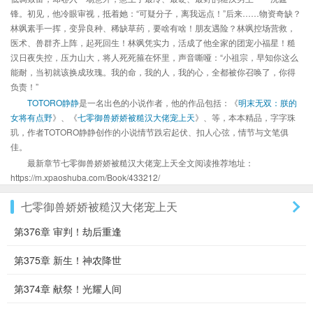
锋。初见，他冷眼审视，抵着她：“可疑分子，离我远点！”后来……物资奇缺？
林飒素手一挥，变异良种、稀缺草药，要啥有啥！朋友遇险？林飒控场营救，
医术、兽群齐上阵，起死回生！林飒凭实力，活成了他全家的团宠小福星！糙
汉日夜失控，压力山大，将人死死箍在怀里，声音嘶哑：“小祖宗，早知你这么
能耐，当初就该换成玫瑰。我的命，我的人，我的心，全都被你召唤了，你得
负责！”
TOTORO静静
是一名出色的小说作者，他的作品包括：《
明末无双：朕的
女将有点野
》、《
七零御兽娇娇被糙汉大佬宠上天
》、等，本本精品，字字珠
玑，作者TOTORO静静创作的小说情节跌宕起伏、扣人心弦，情节与文笔俱
佳。
最新章节七零御兽娇娇被糙汉大佬宠上天全文阅读推荐地址：
https://m.xpaoshuba.com/Book/433212/
七零御兽娇娇被糙汉大佬宠上天
第376章 审判！劫后重逢
第375章 新生！神农降世
第374章 献祭！光耀人间