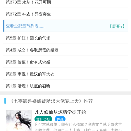
第373章 永别！花开可期
第372章 神农！异变突生
查看全部章节列表......
【展开+】
第5章 护短！团长的气场
第4章 成交！各取所需的婚姻
第3章 价值！命令式求婚
第2章 审视！糙汉的军大衣
第1章 活埋！坑底的召唤
《七零御兽娇娇被糙汉大佬宠上天》推荐
凡人修仙从炼药学徒开始
其他类型
连载
凡尘本就孤单，哪有什么依靠？张志文早就明白这世
间的道理，他独自一人上路，独自一人修仙，为的不