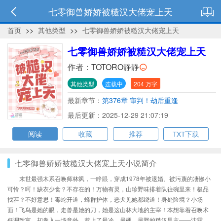
七零御兽娇娇被糙汉大佬宠上天
首页
>>
其他类型
>>
七零御兽娇娇被糙汉大佬宠上天
七零御兽娇娇被糙汉大佬宠上天
作者：
TOTORO静静
其他类型
连载中
204 万字
最新章节：
第376章 审判！劫后重逢
最后更新：2025-12-29 21:07:19
阅读
收藏
推荐
TXT下载
七零御兽娇娇被糙汉大佬宠上天小说简介
末世最强木系召唤师林飒，一睁眼，穿成1978年被退婚、被污蔑的凄惨小
可怜？呵！缺衣少食？不存在的！万物有灵，山珍野味排着队往碗里来！极品
找茬？不好意思！毒蛇开道，蜂群护体，恶犬见她都绕道！身处险境？小场
面！飞鸟是她的眼，走兽是她的刀，她是这山林大地的主宰！本想靠着召唤术
低调致富，却卷入一场意外，惹上了最冷、最硬、最野的糙汉男主——沈霆