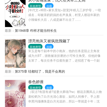
几千亿年才慢慢衍变成有灵性适合生命生存的世界。
其他类型
连载
数亿年前还是洪荒时期，星辰衍变是最为强大的仙祖
[年代文+种田+家长里短+甜宠]年糕儿三岁护母，一咬
得到一个神物，从神物中领悟出的功法。可惜，匹夫
成名，却被亲奶奶搞的名声臭臭，村里人都说年家的
无罪怀璧其罪，仙祖凭此功法也超越了仙界最高仙祖
小辣椒长大后，八成是嫁不出去了……
境界，达到了唯一一个超仙境，自己成为所有仙人的
罪人。所有仙界的仙祖和极魔界的魔祖为了星辰衍变
最新：
第1948章 咋样才能当特长生
功法，联合暗算围攻他，一个超仙境也难敌所有仙祖
魔祖围攻，最后用了星辰衍变里一强大招式，他和所
漂亮炮灰又被疯批觊觎了
有仙祖魔祖一起同归于尽，洪荒时期就此结束。数亿
年后，一个小小人界的凡人林翰，身负血海深仇，得
其他类型
连载
人指点踏入修仙界，筑基后报仇雪恨，因得到功法从
宋玉是每个副本中的小炮灰，他的任务是阻止主角攻
此纵横修仙界。在这个无尽的宇宙，存在有很多界
成为大BT，拯救被攻折磨的小可怜主角受。但他好像
面，各种奇遇和资质好的修仙者都有，最强的修仙功
太笨了，每次任务不仅都失败了，还招惹了每一个副
法也需要一个聪明的人努力加无数的运气才能笑着到
本中的疯批主角攻。主角受是被他拯救了，但谁来救
顶峰
救他呀?身边的坏男人们能不能离他远一点？无尽的掠
最新：
第375章 结都结了，我是不会离的
夺与强制，窒息的占有欲，无数次的恐吓，让本就胆
小惜命的宋玉无处可逃，只能被束缚在一个个名为爱
春色娇缠
的圈套中。不仅如此，除了主角攻，身边的每一个人
其他类型
连载
都好像对他虎视眈眈。“宝宝，你离开我的每一刻我都
（双洁?有甜有虐?追妻火葬场?he）都说京圈风云人物
要疯了，所以我们一起死好吗?”“至死也不能将我们分
裴松鹤为了白月光清心寡欲，如同人间佛子。手上那
开！”注：攻真的很BT，真的是大BT。
串黑玛瑙佛珠是白月光送的，所以一带就是十年；沈
知懿却知道，他根本不像传闻中那般禁欲……否则，