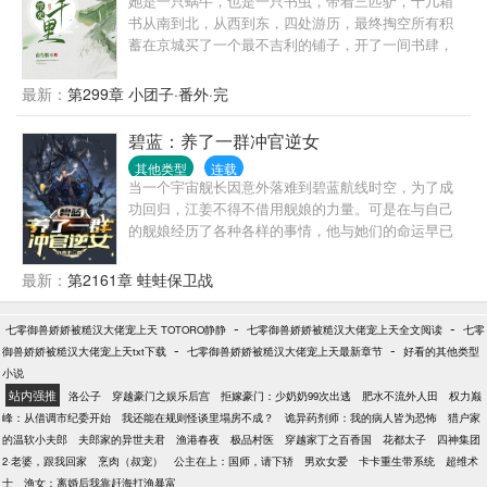
她是一只蜗牛，也是一只书虫，带着三匹驴，十几箱
节了，谁知她的心声，早在不经意间，被喜欢上她的
书从南到北，从西到东，四处游历，最终掏空所有积
正主们听的一清二楚。终于在她沉迷嗑糖无法自拔之
蓄在京城买了一个最不吉利的铺子，开了一间书肆，
时，忍无可忍的正主们摁住了她。正经版简介：科拉
名为——斩春。非穿越、非重生、纯古言、慢热文。
尔大陆的七位神明沉睡近千年，神迹几近消失，直到
非金手指女主，行千里路，读万卷书，身有风骨，却
最新：
第299章 小团子·番外·完
新一任光明圣女出现，人们狂热的奉她为神。当主神
不清高自傲。人情练达，知世俗而不世俗，多才多
权柄再现，人们才猛然发觉，圣女虽是人类，却比谁
艺。
碧蓝：养了一群冲官逆女
都配得上主神王座。不止神明们，连魔王都心甘情愿
为她低下高贵的头颅。
其他类型
连载
当一个宇宙舰长因意外落难到碧蓝航线时空，为了成
功回归，江姜不得不借用舰娘的力量。可是在与自己
的舰娘经历了各种各样的事情，他与她们的命运早已
交织在一起，当江姜发现时已经为时已晚。你好，我
是江姜，在平行时空一个星空舰团就职，擅长敌后穿
最新：
第2161章 蛙蛙保卫战
插，常常被迫卷入计划外的事，在考核中，不幸被空
间扭曲卷入碧蓝航线世界，与飞船失散。为了找回飞
-
-
七零御兽娇娇被糙汉大佬宠上天 TOTORO静静
七零御兽娇娇被糙汉大佬宠上天全文阅读
七零
船，与塞壬的冲突不可避免。所以，听说你们塞壬喜
-
-
御兽娇娇被糙汉大佬宠上天txt下载
七零御兽娇娇被糙汉大佬宠上天最新章节
好看的其他类型
欢用科技碾压，巧了，我也是，尝尝降维打击吧！
小说
站内强推
洛公子
穿越豪门之娱乐后宫
拒嫁豪门：少奶奶99次出逃
肥水不流外人田
权力巅
峰：从借调市纪委开始
我还能在规则怪谈里塌房不成？
诡异药剂师：我的病人皆为恐怖
猎户家
的温软小夫郎
夫郎家的异世夫君
渔港春夜
极品村医
穿越家丁之百香国
花都太子
四神集团
2·老婆，跟我回家
烹肉（叔宠）
公主在上：国师，请下轿
男欢女爱
卡卡重生带系统
超维术
士
渔女：离婚后我靠赶海打渔暴富