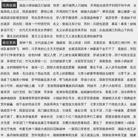
经典收藏
疯批小师叔她五行缺德
快穿：她不碰男人只碰钱
开局狙击侯亮平到我不吃牛肉
全
能系统上交后，我直接摆烂
爱情公寓：开局回到了高考
植物大战僵尸：摩登花园
癫公癫婆一起
疯我是综影视安陵容
苟在异界问长生
穿八零手撕渣男，白莲接盘悔惨了
诡异世界：变成妹子对
抗诡异
四合院：我有一个狩猎空间
名义：散装汉东计划
亮剑：兵团也是团
暴富！暴美！姐钱
多花不完！
古代天灾末世农女养家忙
名义从挤走赵东来开始
抗战：从血战湘江到高山下的花
环
重生后的安陵容
遮天之证道长生
快穿之万人迷女配总是身陷修罗场
最近更新
厨神？我，古代盒饭之神
魏庭枝
陌上闲居：归田
京夜臣欢
看见死亡倒计时，刑
侦队被我带飞
神印，斗罗来的公主天天想弑君
全家误我高考！神豪真千金不干了
退婚后，学院
骄子们争着求复合
欲色纠缠
随父入赘，沪上娇女成家属院团宠
穿成当家主母，四个幼崽全是反
派
呆萌世子妃：竹马夫君咬一口
古代娇娘穿七零，冷面军官沦陷了
港夜熟色
御兽小师妹穿
越，全村猪猪听号令
偷亲一口，阴郁大佬变成恋爱脑
疯柳腰
重生千禧，从八岁开始摆摊
皇后
的容光
御兽：无法进化？我会兜底
左耳上的那颗痣
七零小娇妻带着萌娃去随军
七零下乡，农
场多了位貌美小辣椒
穿书错嫁反派大佬，带飞炮灰全家
穿成小农女，我靠空间发家致富
血族贵
校小可怜，疯批F5吻上瘾
斗罗：变身黑猫被降魔捡回武魂殿
阿姐书
入梦六大校草后，丑肥恶女
被亲哭
仙行无忧
朱门宠婢
寻亲者
老弟你再恋爱脑，姐就嫁你死对头
夜夜入怀，清冷师尊为
她神魂颠倒
恶毒继母带崽吃香喝辣
小猫妖孕肚寻夫，糙汉军官夜夜吻
替嫁糙汉夫君？我携超市
荒年躺赢
假千金的苟命日常
伪装乖乖女？被贵校大佬亲哭了
七零大院来了个绝色大美人
改嫁
疯批世子爷，我宠冠京城
高门嫡女黑化后，引雄竞
缘起古蜀
女主不语，只是一味修炼
柔弱师
妹不舔了，重生杀穿修真界
食味长安
欠债三个亿？我诡异世界打工暴富
肥婆农妻医术超绝，宠
夫无度
外室进门？带嫁妆改嫁王爷被娇宠
京圈大佬的恶毒初恋，重生了
兽校社恐雌性！s级雄
兽过于热情
华夏无神？满级大佬回归召唤诸神
一家四口穿兽世，崽带异能来种田
满级大佬五岁
半，炼丹御兽成团宠
荒年我通古今，顿顿饱餐馋死仇家
误入诡道山海，我靠收录神兽无敌
随爹