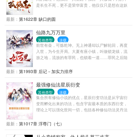
是长生不死，更不是荣华富贵，他仅仅只是想在这妖
魔混乱的末法时代生存下来而已，一人一剑一府，踏
遍三界，一往无前。
最新：
第1622章 缺口的圆
仙路九万万里
其他类型
连载
前世有壶，可炼乾坤。无上神通却以尸解轮回，再度
入世，为今生开局。大夏有座小镇，叫做锁龙镇，流
放之地，流放的有罪民，也锁着一道……罪民之后陆
缺，不得习武，不得修行，但有一天在梦里得到了一
尊壶。梦中岁月长，壶里乾坤大。一路前行，画过九
最新：
第1993章 后记－加实力排序
尾狐妖的脸儿，推开过酆都的门，亲眼所见炸开了石
头蹦出了猿……天门不高，且留人间。原来那接引万
最强修仙法星辰衍变
族修行者过天门的人，竟然是她。（慢热，点看绝不
其他类型
连载
后悔。”
集合所有修仙小说的优点，星辰衍变功法是从宇宙衍
变而孵化出来的功法，包含宇宙最本质的东西衍变，
理论上可以强化世间一切，包括各种修仙功法灵丹法
宝等。宇宙衍变是指宇宙从混沌时期慢慢衍变成现在
的世界而领悟出的功法。现在的世界包括低级的人
最新：
第1017章 浮尊门（七）
界，中级的灵异界和高级的仙界和极魔界等三千大界
面。宇宙衍变的过程非常久远，可能有几百亿年甚至
从小卖铺发家，仇人坟头草三丈高