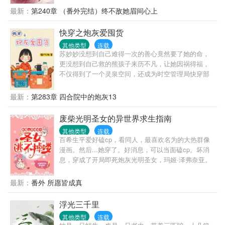
她肚子里的孩子是哪来的？-后来，圈里都在传裴松鹤
最新：
第240章 （番外完结）终不敌她眉间心上
为沈知懿走下神坛。在藏北幕天席地的风雪中，为产
房中的她磕了足足九十九个等身长头。他额上血液殷
快穿之炮灰爱囤货
红的流过眼角，嗓音沙哑，“知懿，嫁给我，孩子需要
其他类型
连载
一个父亲。”她却抱着孩子冷笑，“小叔叔，不必那么麻
苏妙妙没想到自己难得一次的善心竟然要了她的命，
烦，我可以去父留子。”-他也不知自己究竟从何时开始
更没想到自己救的熊孩子来历不凡，让她因祸得福，
动情。或许是在某个乍暖还寒的季节，她与春风脚步
不仅得到了一个灵泉空间，还成为时空管理局快穿部
重叠，吹乱了他心中的荒野。
炮灰组的员工，某种意义上来说相当于永生。于是她
一遍完成炮灰的心愿，一边囤囤囤，小日子不要太爽
最新：
第283章 四合院中的炮灰13
哦~~世界1：七零炮灰女知青（已完成）世界2:恋综里
的女炮灰（已完成）世界3:末世工具人炮灰（已完成）
废柴光明圣女的异世界求生指南
世界4:嫡女重生文中的炮灰（已完成）世界5:六零冤种
其他类型
连载
炮灰不干了（已完成）世界6:修真文中的炮灰女配（已
百希生平爱好磕cp，看同人，最喜欢名为的大热群像
完成）世界7:炮灰真千金（进行中…）排雷：新手小
漫画。然后...她穿了。好消息，可以当面磕cp。坏消
白，请小天使们轻拍～
息，穿成了开局即死炮灰光明圣女，玛姬·泽弗奈亚。
眼看着就要被送上断头台，百希只能不择手段，利用
剧情，疯狂扭转命运，偶尔磕一口糖安抚受伤的心。
最新：
番外 所愿皆成真
等她缓过神，她不仅成功活了下来，把圣职做大做
强，从废物冒牌圣女变成真圣女，还成了全系魔法
浮光三千里
师，神格近在咫尺。推的cp们，也在不知不觉间全都
其他类型
连载
环绕在她的身边。百希以为终于可以开始她最爱的环