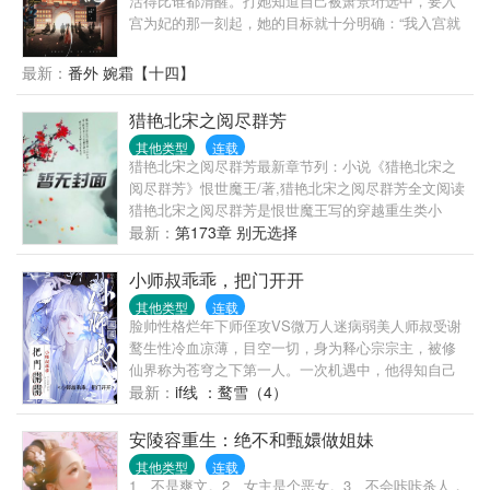
活得比谁都清醒。打她知道自己被萧景珩选中，要入
宫为妃的那一刻起，她的目标就十分明确：“我入宫就
是要做皇后的，不然做什么？去给旁人做饭吗？”所以
一入宫，她便凭借自己的美貌与智慧，步步为营，俘
最新：
番外 婉霜【十四】
获君心，将六宫玩弄于股掌之中。反正这后宫中的女
人，为了家族、为了自身荣宠，就没有不争不抢的，
猎艳北宋之阅尽群芳
既然如此，她要做的就是先下手为强，将自己活成一
其他类型
连载
个反派，斗垮所有人，成功登上凤位。*一开始，皇帝
猎艳北宋之阅尽群芳最新章节列：小说《猎艳北宋之
萧景珩宠着宋昭，只因为她那张冠绝后宫的脸。后妃
阅尽群芳》恨世魔王/著,猎艳北宋之阅尽群芳全文阅读
受宠，多会恃宠而骄，可宋昭却不同。她非但不会争
猎艳北宋之阅尽群芳是恨世魔王写的穿越重生类小
宠，还总劝着萧景珩雨露均沾，多去别的后妃处走动
说.... 精明冷静的商界骄子穿越到腐朽而奢靡的北宋末
最新：
第173章 别无选择
走动。平日里对他的态度，也是肉眼可见的敷衍。这
年，开始一段充满传奇的猎艳之旅。 “二哥，冷静，一
不禁让萧景珩心下生疑，觉得宋昭对他并非真心。帝
定要冷静，关于你嫂嫂潘美人的事情，你一定要听我
小师叔乖乖，把门开开
王与生俱来的征服欲，让他暗下决心，一定要彻底拿
解释、、、” “师师，师师，你一定要等着我，可千万
下这个女人：不单是她的人，还有她的心。征服宋昭
其他类型
连载
别让那皇帝老儿抢了先、、、” （看多了校园、都市美
脸帅性格烂年下师侄攻VS微万人迷病弱美人师叔受谢
的过程，像是攀上这世间最高的山峰。只是萧景珩从
女，不要忘记古代美女也是极品喔！）
鹜生性冷血凉薄，目空一切，身为释心宗宗主，被修
未想过：宋昭这座山，他一攀，竟心甘情愿地攀了一
仙界称为苍穹之下第一人。一次机遇中，他得知自己
辈子。
只是一本成长流耽美小说中的npc。这就算了，他那个
最新：
if线 ：鹜雪（4）
八百年不联系的小师叔应拭雪还是个恶毒炮灰，痴缠
主角攻不说，多次陷害主角受，最后落得众人厌弃，
安陵容重生：绝不和甄嬛做姐妹
落魄身死的悲惨下场。谢鹜：“救。”谢鹜即刻动身，在
其他类型
连载
收徒大典上踢开想要拜师的主角攻，转头冲一旁准备
1、不是爽文。2、女主是个恶女。3、不会咔咔杀人，