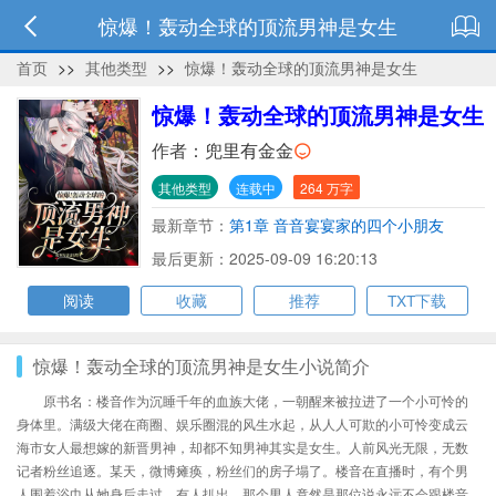
惊爆！轰动全球的顶流男神是女生
首页
>>
其他类型
>>
惊爆！轰动全球的顶流男神是女生
惊爆！轰动全球的顶流男神是女生
作者：
兜里有金金
其他类型
连载中
264 万字
最新章节：
第1章 音音宴宴家的四个小朋友
最后更新：2025-09-09 16:20:13
阅读
收藏
推荐
TXT下载
惊爆！轰动全球的顶流男神是女生小说简介
原书名：楼音作为沉睡千年的血族大佬，一朝醒来被拉进了一个小可怜的
身体里。满级大佬在商圈、娱乐圈混的风生水起，从人人可欺的小可怜变成云
海市女人最想嫁的新晋男神，却都不知男神其实是女生。人前风光无限，无数
记者粉丝追逐。某天，微博瘫痪，粉丝们的房子塌了。楼音在直播时，有个男
人围着浴巾从她身后走过。有人扒出，那个男人竟然是那位说永远不会跟楼音