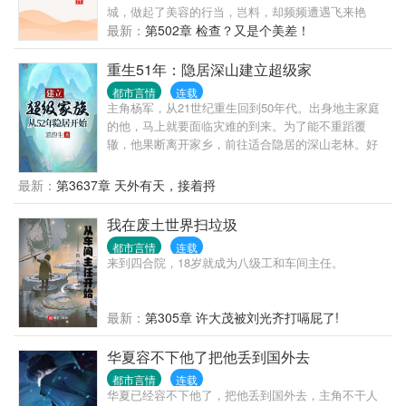
城，做起了美容的行当，岂料，却频频遭遇飞来艳
福，形形色色的女人闯入了他的生活，从此，慕鹏飞
最新：
第502章 检查？又是个美差！
医生通吃四方美女，金钱、权利尽收囊中......
重生51年：隐居深山建立超级家
都市言情
连载
主角杨军，从21世纪重生回到50年代。出身地主家庭
的他，马上就要面临灾难的到来。为了能不重蹈覆
辙，他果断离开家乡，前往适合隐居的深山老林。好
在有金手指，每一天，可以搜索一次词条。在寻找隐
居地点的路上，他依靠金手指搜集各种物资和学习各
最新：
第3637章 天外有天，接着捋
种技能，最终在三国边境隐居生活。建设房屋，饲养
牲畜，种植作物，还要每天烧砖瓦，烧木炭，奇迹般
我在废土世界扫垃圾
的建立起了一个庞大的私人庄园。在这个过程中，庄
都市言情
连载
园里的家人逐渐增多，儿女成群。21世纪后，一个庞
来到四合院，18岁就成为八级工和车间主任。
大的家族登上了舞台。本书属于长篇，日常比较多，
没有乱七八糟的人际关系，对话也很少，不喜欢此类
型的，请谨慎。最后，本书非逻辑文，合理文，较真
最新：
第305章 许大茂被刘光齐打嗝屁了!
的朋友请绕行。谢谢。
华夏容不下他了把他丢到国外去
都市言情
连载
华夏已经容不下他了，把他丢到国外去，主角不干人