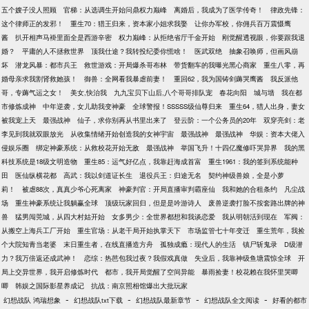
五个嫂子没人照顾
官梯：从选调生开始问鼎权力巅峰
离婚后，我成为了医学传奇！
律政先锋：
这个律师正的发邪！
重生70：猎王归来，资本家小姐求我娶
让你办军校，你佣兵百万震慑鹰
酱
扒开相声马褂里面全是西游辛密
权力巅峰：从拒绝省厅千金开始
刚觉醒透视眼，你要跟我退
婚？
平庸的人不拯救世界
顶我仕途？我转投纪委你慌啥！
医武双绝
抽象召唤师，但画风崩
坏
潜龙风暴：都市兵王
救世游戏：开局爆杀哥布林
带货翻车的我曝光黑心商家
重生八零，再
婚母亲求我割肾救她孩！
御兽：全网看我暴虐前妻！
重回62，我为国铸剑薅哭鹰酱
我反派他
哥，专薅气运之女！
美女,快治我
九九宝贝下山后,八个哥哥排队宠
春花向阳
城与墙
我在都
市修炼成神
中年逆袭，女儿助我变神豪
全球警报！SSSSS级仙尊归来
重生64，猎人出身，妻女
被我宠上天
最强战神
仙子，求你别再从书里出来了
登云阶：一个公务员的20年
双穿亮剑：老
李见到我就双眼放光
从收集情绪开始创造我的女神宇宙
最强战神
最强战神
华娱：资本大佬入
侵娱乐圈
绑定神豪系统：从救校花开始无敌
最强战神
举国飞升！十四亿魔修吓哭异界
我的黑
科技系统是18级文明造物
重生85：运气好亿点，我靠赶海成首富
重生1961：我的签到系统能种
田
医仙纵横花都
高武：我以剑道证长生
退役兵王：归途无名
契约神级兽娘，全是小萝
莉！
被虐88次，真真少爷心死离家
神豪判官：开局直播审判霸座仙
我和她的合租条约
凡尘战
场
重生神豪系统让我躺赢全球
顶级玩家回归，但是是吟游诗人
废兽逆袭打脸不按套路出牌的神
兽
猛男闯莞城，从四大村姑开始
女多男少：全世界都想和我谈恋爱
我从明朝活到现在
军阀：
从搬空上海兵工厂开始
重生官场：从老干局开始执掌天下
市场监管七十年变迁
重生荒年，我捡
个大院知青当老婆
末日重生者，在线直播造方舟
孤独成瘾：现代人的生活
镇尸斩鬼录
D级潜
力？我万倍返还成武神！
恋综：热芭包我过夜？我假戏真做
失业后，我靠神级鱼塘震惊全球
开
局上交异世界，我开启修炼时代
都市，我开局觉醒了空间异能
暴雨捡妻！校花赖在我怀里哭唧
唧
韩娱之国际影星养成记
抗战：南京照相馆爆出大批玩家
-
-
-
-
幻想战队 鸿瑞想象
幻想战队txt下载
幻想战队最新章节
幻想战队全文阅读
好看的都市