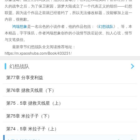
久的战争之后，为了保卫家园，源梦大陆成立了一个代表正义的组织——幻想
联盟。因为这个作品之前就已经签约了，所以无法修改标题，没能够加上这一
内容，很抱歉。
鸿瑞想象
是一名出色的小说作者，他的作品包括：《
幻想战队
》、等，本
本精品，字字珠玑，作者鸿瑞想象创作的小说情节跌宕起伏、扣人心弦，情节
与文笔俱佳。
最新章节幻想战队全文阅读推荐地址：
https://m.xpaoshuba.com/Book/433231/
幻想战队
第77章 分享变利益
第76章 拯救天线星（下）
第75．5章 拯救天线星（上）
第75章 米拉子子（下）
第74．5章 米拉子子（上）