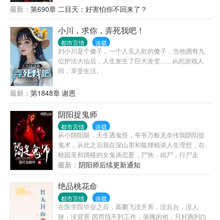
里！”“我是疯子吗？”上官樱蕊像听到什么好笑的笑话
最新：
第690章 二目天：好害怕你不回来了？
一样，脸上露出病态的笑容。“我做的这一切都是为了
你啊，老公！”“………”“不过为了防止你逃跑，我觉得
小川，求你，弄死我吧！
还是把你的腿弄断更保险一点，嘻嘻。”“从今以后，我
都市言情
连载
们再也不会分开了。”“不管生生世世，我都会缠着你，
刘小川是个傻子，一个人见人欺的傻子，当他拥有九
你永远只是我的，子云弟弟！！”………等子云再睁眼
位护法大仙后，人生发生了巨大改变......从此游戏人
的时候，便是回到了十几年前。………………
间，享受生活。
最新：
第1848章 谢恩
阴阳捉鬼师
都市言情
连载
从小阴阳眼，天生遇鬼怪，爷爷万般无奈传我阴阳捉
鬼术，从此之后我在深山里和狐狸精谈人生理想，在
校园里和跳楼的女鬼谈恋爱，尸煞，凶尸，行尸走
肉，天师派，龙虎山，茅山，萝莉，极品校花，完美
最新：
阴阳师后续更新通知
情人，只有你想不到，没有我做不到！讨论群
418621539，谢谢一起讨论
绝品桃花命
都市言情
连载
在医学院毕业之后，慕鹏飞没关系，没后台，没人
脉，没背景 因而找不到工作，落魄的他，只好跑到白