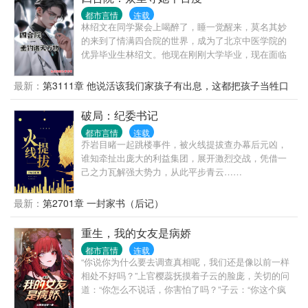
都市言情
连载
林绍文在同学聚会上喝醉了，睡一觉醒来，莫名其妙
的来到了情满四合院的世界，成为了北京中医学院的
优异毕业生林绍文。他现在刚刚大学毕业，现在面临
着选择，是去协和医院当一名前途无量的正式医生，
还是去轧钢厂当一名默默无闻的厂医。林绍文二话不
最新：
第3111章 他说活该我们家孩子有出息，这都把孩子当牲口
说，就选择了厂医。没有办法，让一个社畜去医院当
打
医生，那不等于是杀人？更何况，协和医院可都是大
破局：纪委书记
佬级别的，人家一眼就能看出他的医学水平。可在他
都市言情
连载
做出了选择后，脑海中“叮”了一声。“诸天垂钓”系统开
乔岩目睹一起跳楼事件，被火线提拔查办幕后元凶，
启，诸天万物，皆可垂钓。林绍文差点没吐血，这该
谁知牵扯出庞大的利益集团，展开激烈交战，凭借一
死的垂钓系统早来一分钟，他的人生就不一样了。
己之力瓦解强大势力，从此平步青云……
最新：
第2701章 一封家书（后记）
重生，我的女友是病娇
都市言情
连载
“你说你为什么要去调查真相呢，我们还是像以前一样
相处不好吗？”上官樱蕊抚摸着子云的脸庞，关切的问
道：“你怎么不说话，你害怕了吗？”子云：“你这个疯
子，我如果不去调查真相，恐怕永远会被你蒙在鼓