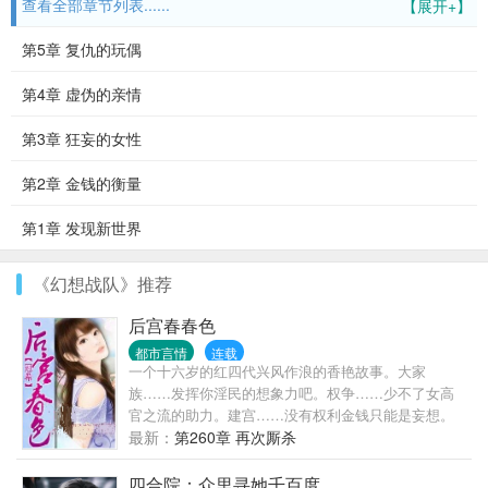
查看全部章节列表......
【展开+】
第5章 复仇的玩偶
第4章 虚伪的亲情
第3章 狂妄的女性
第2章 金钱的衡量
第1章 发现新世界
《幻想战队》推荐
后宫春春色
都市言情
连载
一个十六岁的红四代兴风作浪的香艳故事。大家
族……发挥你淫民的想象力吧。权争……少不了女高
官之流的助力。建宫……没有权利金钱只能是妄想。
后宫……少了莉，师，妇，空，护，洋，星，偷等等
最新：
第260章 再次厮杀
等等还叫宫吗？ 陈老师出品必属精品，请大家放心收
藏支持，一定会给你们意料外的惊喜！
四合院：众里寻她千百度