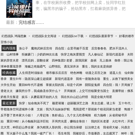
事，在学校厕所收费，把学校挂网上卖，扯同学红肚
兜，骗黑市的骗子，抢劫黑市，扛着麻袋抓异兽，把
长官的车子卖了，后续到国外搞事情。什么？你SSS
级异能？不好意思，我全部异能都超过SSS了，我可
最新：
完结感言……
以将异能提升到SSS以上。
-
-
-
-
幻想战队 鸿瑞想象
幻想战队全文阅读
幻想战队txt下载
幻想战队最新章节
好看的都市
言情小说
站内强推
洛公子
魔艳武林后宫传
四合院：众里寻她千百度
后宫春春色
肥水不流外人
田
山村情事
拒嫁豪门：少奶奶99次出逃
快穿之炮灰爱囤货
凡人修仙记
新现代逍遥录
夫郎
家的异世夫君
漂亮后妈，甜翻全家
四神集团2·老婆，跟我回家
蛊祸
无上炼体
御兽：我让地
球神兽重现异界
海贼之绝巅霸气
山野情乱
遇见深井冰
重生，我的女友是病娇
经典收藏
人生得意时须纵欢
都市极乐后后宫
绝色神雕
动漫之后宫之旅
逍遥人生
仙剑御
香录
重生51年：隐居深山建立超级家
新现代逍遥录
我有一座随身农场
重生，从救下被拐美女
大学生开始
重回60年代不遗憾
掌握太阳的我，却是个武神
阴阳捉鬼师
四合院：我！开局揍了
聋老太太
嫌我穷分手，我成曲圣你哭什么？
开局被抓，上交可控核聚变当国士
直播带娃：佛系
奶爸天生叛逆
娱乐：从蘑菇屋开始的人生
我在长白山赶山狩猎
我是全能大明星
最近更新
快穿：短命炮灰不死了
颖星璀璨：赵丽颖演艺之路
美女总裁，请上车
五十年代：
带着随身空间进城奔小康
文娱：我为天仙妹妹护航
甩我是吧？那就捡个校花回家当老婆
悔婚？
反手娶了资本家大小姐！
八零赶海：鱼虾成山，九个女儿吃香喝辣
权力巅峰：从省府秘书开
始
重回1982：从小舢板到远洋巨轮
开局穷光蛋，赚钱全靠挂！
我的区长老婆
火红年代：开发
北大荒，种田赶山养全家
身为精英人形的我，你让我当保镖
以法律之名
我省府大秘，问鼎京
圈
军火贩子什么鬼？我就一破产厂长！
苍生有我
我被炒后，市值暴跌，女总裁哭了
86年：我