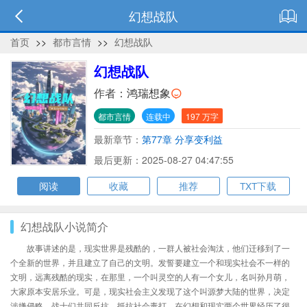
幻想战队
首页
>>
都市言情
>>
幻想战队
幻想战队
作者：
鸿瑞想象
都市言情
连载中
197 万字
最新章节：
第77章 分享变利益
最后更新：2025-08-27 04:47:55
阅读
收藏
推荐
TXT下载
幻想战队小说简介
故事讲述的是，现实世界是残酷的，一群人被社会淘汰，他们迁移到了一
个全新的世界，并且建立了自己的文明。发誓要建立一个和现实社会不一样的
文明，远离残酷的现实，在那里，一个叫灵空的人有一个女儿，名叫孙月萌，
大家原本安居乐业。可是，现实社会主义发现了这个叫源梦大陆的世界，决定
涉嫌侵略。战士们共同反抗，抵抗社会毒打，在幻想和现实两个世界经历了很